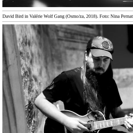
David Bird in Valérie Wolf Gang (Osmo/za, 2018). Foto: Nina Pernat