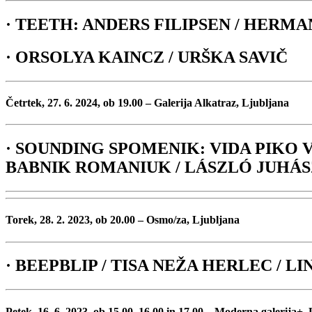
· TEETH: ANDERS FILIPSEN / HERM
· ORSOLYA KAINCZ / URŠKA SAVIČ
Četrtek, 27. 6. 2024, ob 19.00 – Galerija Alkatraz, Ljubljana
· SOUNDING SPOMENIK: VIDA PIKO V
BABNIK ROMANIUK / LÁSZLÓ JUHÁSZ
Torek, 28. 2. 2023, ob 20.00 – Osmo/za, Ljubljana
· BEEPBLIP / TISA NEŽA HERLEC / L
Petek, 16. 6. 2023, ob 15.00, 16.00 in 17.00 – Moderna galerija+,