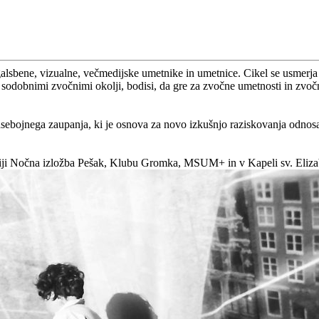
bene, vizualne, večmedijske umetnike in umetnice. Cikel se usmerja v
 sodobnimi zvočnimi okolji, bodisi, da gre za zvočne umetnosti in zvočn
sebojnega zaupanja, ki je osnova za novo izkušnjo raziskovanja odnos
eriji Nočna izložba Pešak, Klubu Gromka, MSUM+ in v Kapeli sv. Eliza