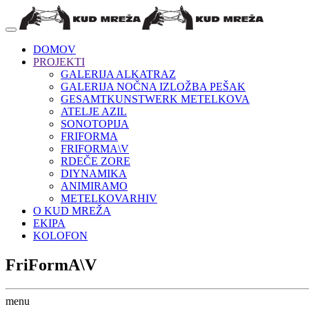
DOMOV
PROJEKTI
GALERIJA ALKATRAZ
GALERIJA NOČNA IZLOŽBA PEŠAK
GESAMTKUNSTWERK METELKOVA
ATELJE AZIL
SONOTOPIJA
FRIFORMA
FRIFORMA\V
RDEČE ZORE
DIYNAMIKA
ANIMIRAMO
METELKOVARHIV
O KUD MREŽA
EKIPA
KOLOFON
FriFormA\V
menu