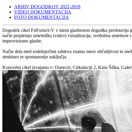
ARHIV DOGODKOV 2022-2018
VIDEO DOKUMENTACIJA
FOTO DOKUMENTACIJA
Dogodek cikel FriFormA\V v istem glasbenem dogodku predstavlja gals
način prepletajo umetniška (video) vizualizacija, svetlobna umetnost s
improvizirano glasbe.
Način dela med sodelujočimi zahteva znatno mero občutljivost in med
strukturo in spontanostjo naključja.
Koncertni cikel izvajamo v: Osmo/zi, Cirkulaciji 2, Kinu Šiška, Gal