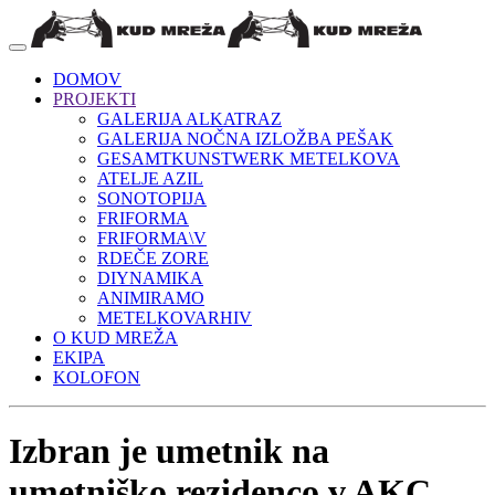
DOMOV
PROJEKTI
GALERIJA ALKATRAZ
GALERIJA NOČNA IZLOŽBA PEŠAK
GESAMTKUNSTWERK METELKOVA
ATELJE AZIL
SONOTOPIJA
FRIFORMA
FRIFORMA\V
RDEČE ZORE
DIYNAMIKA
ANIMIRAMO
METELKOVARHIV
O KUD MREŽA
EKIPA
KOLOFON
Izbran je umetnik na
umetniško rezidenco v AKC