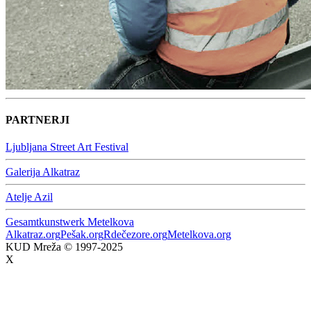
PARTNERJI
Ljubljana Street Art Festival
Galerija Alkatraz
Atelje Azil
Gesamtkunstwerk Metelkova
Alkatraz.org
Pešak.org
Rdečezore.org
Metelkova.org
KUD Mreža © 1997-2025
X