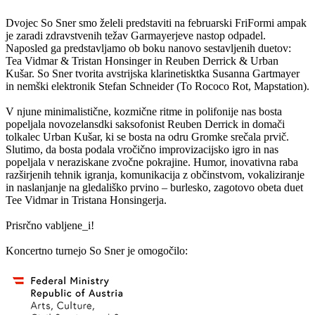
Dvojec So Sner smo želeli predstaviti na februarski FriFormi ampak
je zaradi zdravstvenih težav Garmayerjeve nastop odpadel.
Naposled ga predstavljamo ob boku nanovo sestavljenih duetov:
Tea Vidmar & Tristan Honsinger in Reuben Derrick & Urban
Kušar. So Sner tvorita avstrijska klarinetisktka Susanna Gartmayer
in nemški elektronik Stefan Schneider (To Rococo Rot, Mapstation).
V njune minimalistične, kozmične ritme in polifonije nas bosta
popeljala novozelansdki saksofonist Reuben Derrick in domači
tolkalec Urban Kušar, ki se bosta na odru Gromke srečala prvič.
Slutimo, da bosta podala vročično improvizacijsko igro in nas
popeljala v neraziskane zvočne pokrajine. Humor, inovativna raba
razširjenih tehnik igranja, komunikacija z občinstvom, vokaliziranje
in naslanjanje na gledališko prvino – burlesko, zagotovo obeta duet
Tee Vidmar in Tristana Honsingerja.
Prisrčno vabljene_i!
Koncertno turnejo So Sner je omogočilo: