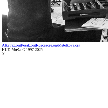
Alkatraz.org
Pešak.org
Rdečezore.org
Metelkova.org
KUD Mreža © 1997-2025
X