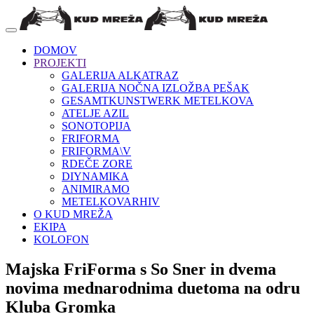
DOMOV
PROJEKTI
GALERIJA ALKATRAZ
GALERIJA NOČNA IZLOŽBA PEŠAK
GESAMTKUNSTWERK METELKOVA
ATELJE AZIL
SONOTOPIJA
FRIFORMA
FRIFORMA\V
RDEČE ZORE
DIYNAMIKA
ANIMIRAMO
METELKOVARHIV
O KUD MREŽA
EKIPA
KOLOFON
Majska FriForma s So Sner in dvema
novima mednarodnima duetoma na odru
Kluba Gromka