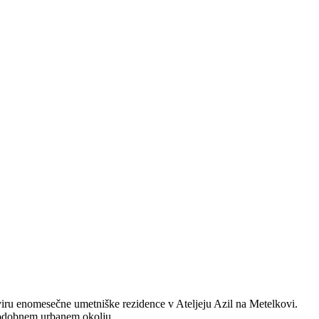
kviru enomesečne umetniške rezidence v Ateljeju Azil na Metelkovi.
 sodobnem urbanem okolju.