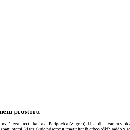
vnem prostoru
l hrvaškega umetnika Lava Paripovića (Zagreb), ki je bil ustvarjen v o
nani hrami, ki raziskuje prisotnost imaginiranih arheoloških najdb v