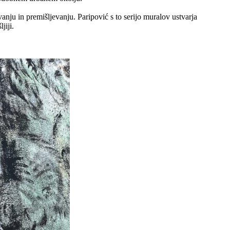
nju in premišljevanju. Paripović s to serijo muralov ustvarja
jiji.