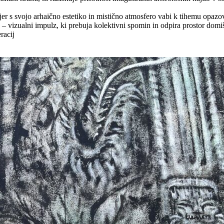
 s svojo arhaično estetiko in mistično atmosfero vabi k tihemu opazova
 – vizualni impulz, ki prebuja kolektivni spomin in odpira prostor domišl
racij