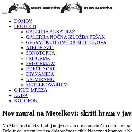
DOMOV
PROJEKTI
GALERIJA ALKATRAZ
GALERIJA NOČNA IZLOŽBA PEŠAK
GESAMTKUNSTWERK METELKOVA
ATELJE AZIL
SONOTOPIJA
FRIFORMA
FRIFORMA\V
RDEČE ZORE
DIYNAMIKA
ANIMIRAMO
METELKOVARHIV
O KUD MREŽA
EKIPA
KOLOFON
Nov mural na Metelkovi: skriti hram v ja
Na Maistrovi ulici v Ljubljani je nastalo novo umetniško delo – mura
Delo je del umetnikovega dolgoročnega cikla Nepoznati hramovi / Nez