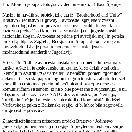
Eriz Moreno je kipar, fotograf, video umetnik iz Bilbaa, Španije.
Naslov in navdih za projekt izhajata iz “Brotherhood and Unity”
Bratstvo / Jedinstvo Highway – avtoceste, zgrajene v zvezni
republiki Jugoslaviji in povezuje šest bivših volilnih regij, ki se
raztezajo preko 1180 km, ime pa se naslanja na jugoslovanski
nacionalni slogan. Avtocesta se prične pri avstrijski meji in poteka
preko Ljubljane, Zagreba, Beograda in Skopja do grške meje na
jugovzhodu. Bila je prva in moderna cesta usklajena z
mednarodnimi standardi v Jugoslaviji.
V 60-ih in 70-ih je avtocesta postala zelo prometna in nevarna za
turške, grške in jugoslovanske imigrante, ki so delali v zahodni
Nemčiji in Avstriji (“Gastarbeiter” v nemščini pomeni “gostujoči
delavec”) in so skupaj z mnogimi drugimi turisti iz zahodnih dežel
koristili to cesto med poletnimi počitnicami. Vstop v države s
komunističnim sistemom, ki niso bile povezane z Jugoslavijo, je bil
olajšan za obiskovalce iz NATO držav, upoštevajoč Nemčijo,
Turčijo in Grčijo, kot vstop v katerokoli od komunističnih dežel
Varšavskega pakta z Balkanske regije, ki bi lahko bila zagotovila
druge cestne povezave.
Z interdisciplinarnim pristopom projekt Bratstvo / Jedinstvo
predstavlja pomemben cilj do regije. S pregledom nad tem, kar je
Jugoslavija bila in še vedno je, projekt združuje različne oblike