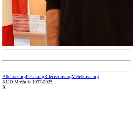
Alkatraz.org
Pešak.org
Rdečezore.org
Metelkova.org
KUD Mreža © 1997-2025
X