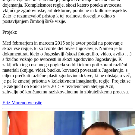
dojemanja. Kompleksnost regije, skozi katero poteka avtocesta,
vključuje zgodovinske, arhitekturne, politične in kulturne aspekte.
Zato je razumevajoč pristop k tej realnosti dosegljiv edino s
postavljanjem čimbolj širše vizije.
Projekt:
Med februarjem in marcem 2015 se je avtor podal na potovanje
skozi vse regije, ki so tvorile del bivše Jugoslavije. Namen je bil
dokumentirati idejo o Jugoslaviji (skozi fotografijo, video, avdio …)
s fizično vožnjo po avtocesti in skozi zgodovino Jugoslavije. K
zaključku tega osebnega pogleda so bili tekom poti zbrani različni
materiali (knjige, videi, bucike, kovanci) povezani z Jugoslavijo, s
ciljem prečkati različne plasti zgodovine države, ki ne obstajajo več,
je pa še zmeraj prisotna v kolektivnem imaginariju regije. Projekt se
je zaključil ob koncu leta 2015 v rezidenčnem ateljeju Azil,
zahvaljujoč končanemu raziskovalnemu in zbirateljskemu procesu.
Eriz Moreno website