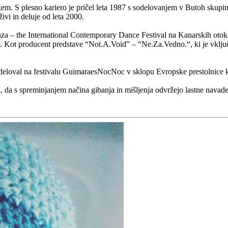
kem. S plesno kariero je pričel leta 1987 s sodelovanjem v Butoh skupi
ivi in deluje od leta 2000.
– the International Contemporary Dance Festival na Kanarskih otokih v
i. Kot producent predstave “Not.A.Void” – “Ne.Za.Vedno.“, ki je vključe
 sodeloval na festivalu GuimaraesNocNoc v sklopu Evropske prestolnice 
h, da s spreminjanjem načina gibanja in mišljenja odvržejo lastne navade