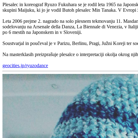
Plesalec in koreograf Ryuzo Fukuhara se je rodil leta 1965 na Japons
skupini Maijuku, ki jo je vodil Butoh plesalec Min Tanaka. V Evropi ž
Leta 2006 prejme 2. nagrado na solo plesnem tekmovanju 11. Masdanza 
sodelovanju na Arsenale della Danza, La Biennale di Venezia, v Italij
po 6 mestih na Japonskem in v Sloveniji.
Soustvarjal in poučeval je v Parizu, Berlinu, Pragi, Južni Koreji ter
Na masterklasih preizprašuje plesalce o interpretaciji okolja okrog nji
geocities.jp/ryuzodance