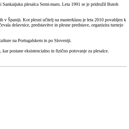
ni Sankaijuku plesalca Semi-maru. Leta 1991 se je pridružil Butoh
 Španiji. Kot plesni učitelj na masterklasu je leta 2010 povabljen k
vala delavnice, predstavitve in plesne predstave, organizira turnejo
kulture na Portugalskem in po Sloveniji.
, kar postane eksistencialno in fizično potovanje za plesalce.