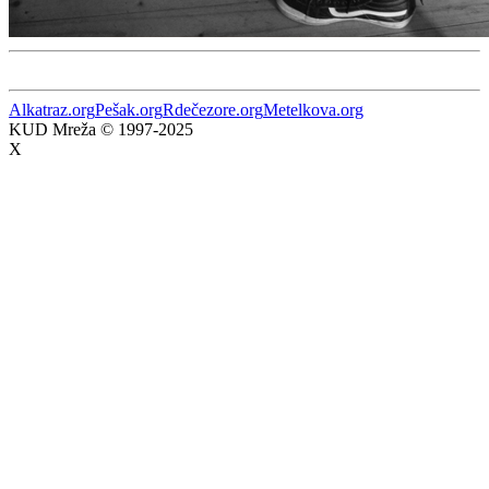
Alkatraz.org
Pešak.org
Rdečezore.org
Metelkova.org
KUD Mreža © 1997-2025
X