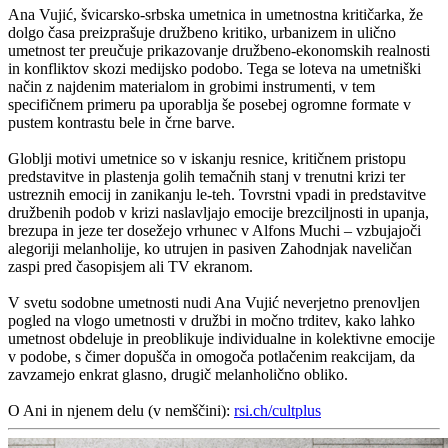
Ana Vujić, švicarsko-srbska umetnica in umetnostna kritičarka, že
dolgo časa preizprašuje družbeno kritiko, urbanizem in ulično
umetnost ter preučuje prikazovanje družbeno-ekonomskih realnosti
in konfliktov skozi medijsko podobo. Tega se loteva na umetniški
način z najdenim materialom in grobimi instrumenti, v tem
specifičnem primeru pa uporablja še posebej ogromne formate v
pustem kontrastu bele in črne barve.
Globlji motivi umetnice so v iskanju resnice, kritičnem pristopu
predstavitve in plastenja golih temačnih stanj v trenutni krizi ter
ustreznih emocij in zanikanju le-teh. Tovrstni vpadi in predstavitve
družbenih podob v krizi naslavljajo emocije brezciljnosti in upanja,
brezupa in jeze ter dosežejo vrhunec v Alfons Muchi – vzbujajoči
alegoriji melanholije, ko utrujen in pasiven Zahodnjak naveličan
zaspi pred časopisjem ali TV ekranom.
V svetu sodobne umetnosti nudi Ana Vujić neverjetno prenovljen
pogled na vlogo umetnosti v družbi in močno trditev, kako lahko
umetnost obdeluje in preoblikuje individualne in kolektivne emocije
v podobe, s čimer dopušča in omogoča potlačenim reakcijam, da
zavzamejo enkrat glasno, drugič melanholično obliko.
O Ani in njenem delu (v nemščini):
rsi.ch/cultplus