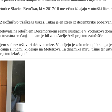
vtorice Slavice Remškar, ki v 2017/18 mesečno izhajajo v otroški literar
Založništvo tržaškega tiska). Tukaj je en izsek iz decembrske pobarvan
m sodelovala na letošnjem Decembrskem sejmu ilustracije v Vodnikovi do
ovrstna srečanja in nam je bil zato Atelje Azil prijetno zatočišče.
v njem so brez težav tri delovne mize. V ateljeju je zelo mirno, hkrati 
rečanja z ljudmi, ki delajo na Metelkovi. Ta dinamika miru, tišine ter us
rijetno izkušnjo.”