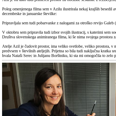
Poleg omenjenega filma sem v Azilu ilustrirala nekaj krajših besedil a
decembrske in januarske številke:
Pripravljala sem tudi pobarvanke z nalogami za otroško revijo Galeb (
V oktobru sem pripravila tudi izbor svojih ilustracij, s katerimi se
Društva slovenskega animiranega filma, ki še nima svojega prostora za t
Atelje Azil je čudovit prostor, ima veliko svetlobe, veliko prostora, 
predvsem v številnih ateljejih. Prijetna so bila tudi naključna kratka s
hvala Nataši Serec in Julijanu Borštniku, ki sta mi omogočila to zelo p