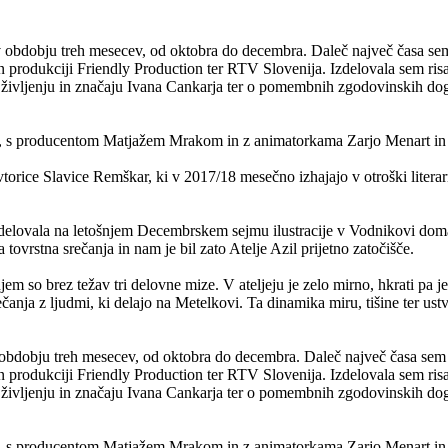
, v obdobju treh mesecev, od oktobra do decembra. Daleč največ časa sem
produkciji Friendly Production ter RTV Slovenija. Izdelovala sem ri
u, življenju in značaju Ivana Cankarja ter o pomembnih zgodovinskih dogo
jem, s producentom Matjažem Mrakom in z animatorkama Zarjo Menart in L
avtorice Slavice Remškar, ki v 2017/18 mesečno izhajajo v otroški liter
m sodelovala na letošnjem Decembrskem sejmu ilustracije v Vodnikovi do
ovrstna srečanja in nam je bil zato Atelje Azil prijetno zatočišče.
v njem so brez težav tri delovne mize. V ateljeju je zelo mirno, hkrati 
rečanja z ljudmi, ki delajo na Metelkovi. Ta dinamika miru, tišine ter us
 v obdobju treh mesecev, od oktobra do decembra. Daleč največ časa sem 
produkciji Friendly Production ter RTV Slovenija. Izdelovala sem ri
u, življenju in značaju Ivana Cankarja ter o pomembnih zgodovinskih dogo
jem, s producentom Matjažem Mrakom in z animatorkama Zarjo Menart in L