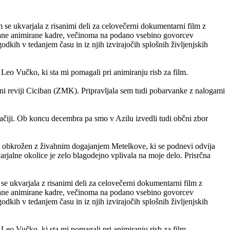
 se ukvarjala z risanimi deli za celovečerni dokumentarni film z
sane animirane kadre, večinoma na podano vsebino govorcev
dkih v tedanjem času in iz njih izvirajočih splošnih življenjskih
eo Vučko, ki sta mi pomagali pri animiranju risb za film.
arni reviji Ciciban (ZMK). Pripravljala sem tudi pobarvanke z nalogami
mačiji. Ob koncu decembra pa smo v Azilu izvedli tudi občni zbor
pa je obkrožen z živahnim dogajanjem Metelkove, ki se podnevi odvija
tvarjalne okolice je zelo blagodejno vplivala na moje delo. Prisrčna
se ukvarjala z risanimi deli za celovečerni dokumentarni film z
sane animirane kadre, večinoma na podano vsebino govorcev
dkih v tedanjem času in iz njih izvirajočih splošnih življenjskih
eo Vučko, ki sta mi pomagali pri animiranju risb za film.