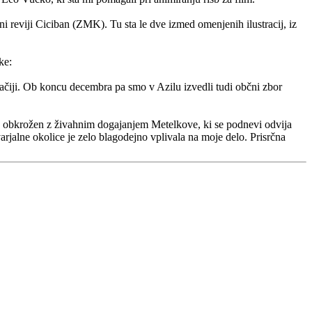
ni reviji Ciciban (ZMK). Tu sta le dve izmed omenjenih ilustracij, iz
ke:
mačiji. Ob koncu decembra pa smo v Azilu izvedli tudi občni zbor
pa je obkrožen z živahnim dogajanjem Metelkove, ki se podnevi odvija
tvarjalne okolice je zelo blagodejno vplivala na moje delo. Prisrčna