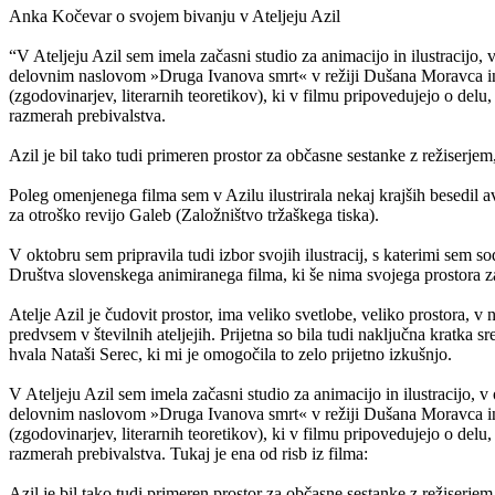
Anka Kočevar o svojem bivanju v Ateljeju Azil
“V Ateljeju Azil sem imela začasni studio za animacijo in ilustracijo
delovnim naslovom »Druga Ivanova smrt« v režiji Dušana Moravca in 
(zgodovinarjev, literarnih teoretikov), ki v filmu pripovedujejo o del
razmerah prebivalstva.
Azil je bil tako tudi primeren prostor za občasne sestanke z režiser
Poleg omenjenega filma sem v Azilu ilustrirala nekaj krajših besedil 
za otroško revijo Galeb (Založništvo tržaškega tiska).
V oktobru sem pripravila tudi izbor svojih ilustracij, s katerimi se
Društva slovenskega animiranega filma, ki še nima svojega prostora za t
Atelje Azil je čudovit prostor, ima veliko svetlobe, veliko prostora, 
predvsem v številnih ateljejih. Prijetna so bila tudi naključna kratka s
hvala Nataši Serec, ki mi je omogočila to zelo prijetno izkušnjo.
V Ateljeju Azil sem imela začasni studio za animacijo in ilustracijo,
delovnim naslovom »Druga Ivanova smrt« v režiji Dušana Moravca in 
(zgodovinarjev, literarnih teoretikov), ki v filmu pripovedujejo o del
razmerah prebivalstva. Tukaj je ena od risb iz filma:
Azil je bil tako tudi primeren prostor za občasne sestanke z režiser