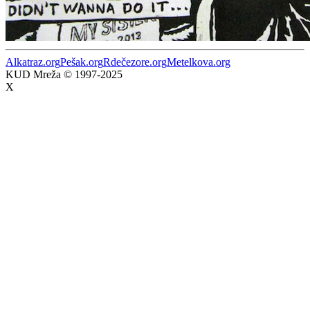
Alkatraz.org
Pešak.org
Rdečezore.org
Metelkova.org
KUD Mreža © 1997-2025
X