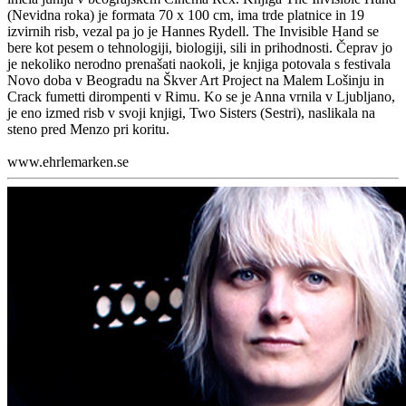
(Nevidna roka) je formata 70 x 100 cm, ima trde platnice in 19
izvirnih risb, vezal pa jo je Hannes Rydell. The Invisible Hand se
bere kot pesem o tehnologiji, biologiji, sili in prihodnosti. Čeprav jo
je nekoliko nerodno prenašati naokoli, je knjiga potovala s festivala
Novo doba v Beogradu na Škver Art Project na Malem Lošinju in
Crack fumetti dirompenti v Rimu. Ko se je Anna vrnila v Ljubljano,
je eno izmed risb v svoji knjigi, Two Sisters (Sestri), naslikala na
steno pred Menzo pri koritu.
www.ehrlemarken.se