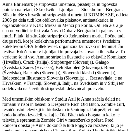
Anna Ehrlemark je stripovska umetnica, pisateljica in trgovska
potnica na relaciji Skredsvik – Ljubljana – Stockholm – Beograd.
Slika in riše s hrvaškimi stripovskimi umetniki KOMIKAZE, od leta
2006 pa dela tudi kot oblikovalka plakatov, antinatakarica in
organizatorica v KUD Mreža in Menzi pri koritu. Od leta 2012 je
ena od voditeljic festivala Novo Doba v Beogradu in pajkovka v
mreži Fijuk, ki združuje striparje ob Jadranskem morju. Počne tudi
druge reči, kot je kolektivna performativna umetnost s švedskim
kolektivom ÖFA-kollektivitet, organizira kvirovski in feministični
festival Rdeče zore v Ljubljani in prevaja iz slovanskih jezikov. To
verjetno še ni vse. Annine stripe in ilustracije so objavili: Komikaze
(Hrvaška), Crack (Italija), Stripburger (Slovenija), Galago
(Švedska), Zarez (Hrvaška), Beli Sladoled (Slovenija), Brand
(Švedska), Balcanis (Slovenija), Slovenski klasiki (Slovenija),
Independent Illustrators Slovenia (Slovenija)… Razstavljala je na
Hrvaškem, v Franciji, Sloveniji, Italiji, na Švedskem in v Srbiji ter
sodelovala na številnih stripovskih delavnicah po svetu.
Med umetniškim obiskom v Studiu Azil je Anna začela delati na
romanu v risbi in besedi o Desperate Rich Old Bitch, Zombie Girl,
resničnostni televiziji in biološkem inženiringu. Potrpežljivi fani
bodo končno izvedeli, zakaj je Old Bitch tako bogata in kako je
televizija spremenila Zombie Girl v mesožersko pošast. Pred
koncem obiska je Anna dokončala tudi knjigo za razstavo, ki jo je
imela junija v beograjskem Cinema Rex. Knjiga The Invisible Hand