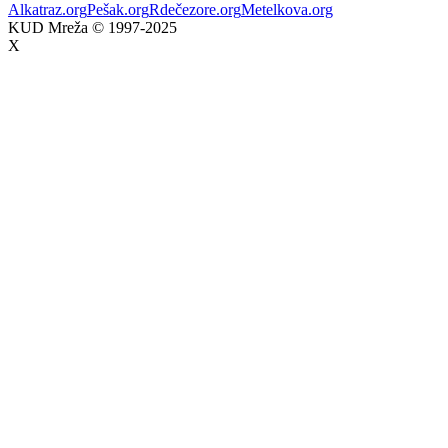
Alkatraz.org
Pešak.org
Rdečezore.org
Metelkova.org
KUD Mreža © 1997-2025
X