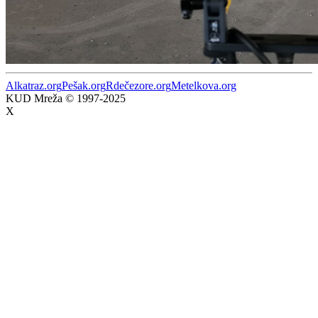
Alkatraz.org
Pešak.org
Rdečezore.org
Metelkova.org
KUD Mreža © 1997-2025
X